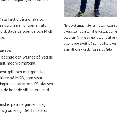
plats fattig på grönska och
nas utrymme för barnen att
*Ekosystemtjänster är naturnyttor 
gjord. Både de boende och MKB
ekosystemtjänstanalys kartlägger v
ras.
plasten. Analysen ger ett underlag 
eller underskott på samt vilka eko
särskilt önskvärda för innegården.
rönska
e boende och lyssnat på vad de
varit med vid mötena.
nent grill och mer grönska,
cklare på MKB, som visar
ringar de pratat om. På platsen
tt de boende vill ha ett träd
nster på innergården i dag
r sig omkring. Det finns stor