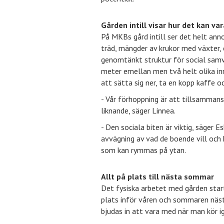
Gården intill visar hur det kan var
På MKBs gård intill ser det helt anno
träd, mängder av krukor med växter,
genomtänkt struktur för social samva
meter emellan men två helt olika inne
att sätta sig ner, ta en kopp kaffe 
- Vår förhoppning är att tillsamma
liknande, säger Linnea.
- Den sociala biten är viktig, säger 
avvägning av vad de boende vill och
som kan rymmas på ytan.
Allt på plats till nästa sommar
Det fysiska arbetet med gården starta
plats inför våren och sommaren näs
bjudas in att vara med när man kör i