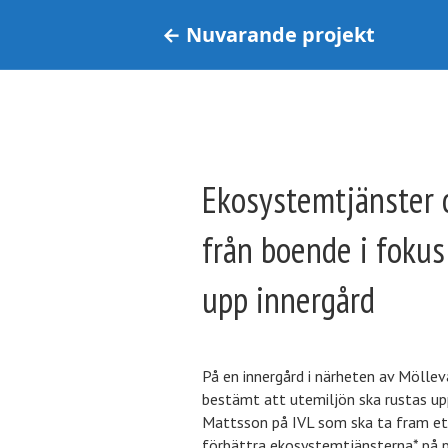
← Nuvarande projekt
Ekosystemtjänster 
från boende i fokus
upp innergård
På en innergård i närheten av Möll
bestämt att utemiljön ska rustas upp.
Mattsson på IVL som ska ta fram et
förbättra ekosystemtjänsterna* på pl