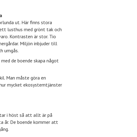
a
rlunda ut. Här finns stora
 ett lusthus med grönt tak och
ro. Kontrasten är stor. Tio
rgårdar. Miljön inbjuder till
och umgås.
ns med de boende skapa något
Eskil. Man måste göra en
 hur mycket ekosystemtjänster
r i höst så att allt är på
ta år. De boende kommer att
gång.