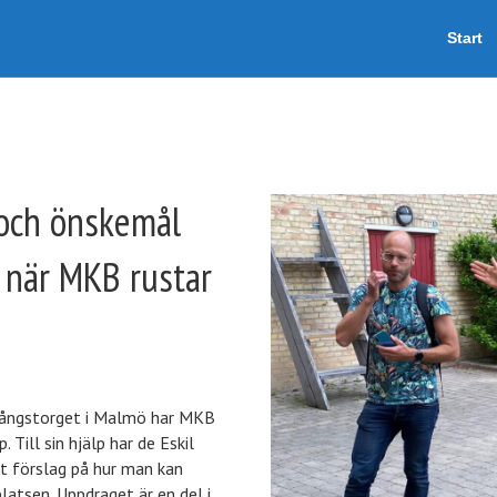
Start
och önskemål
 när MKB rustar
evångstorget i Malmö har MKB
 Till sin hjälp har de Eskil
t förslag på hur man kan
atsen. Uppdraget är en del i