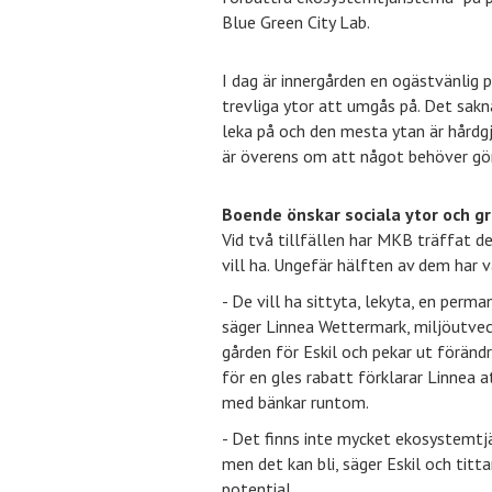
Blue Green City Lab.
I dag är innergården en ogästvänlig 
trevliga ytor att umgås på. Det sak
leka på och den mesta ytan är hård
är överens om att något behöver gö
Boende önskar sociala ytor och g
Vid två tillfällen har MKB träffat d
vill ha. Ungefär hälften av dem har 
- De vill ha sittyta, lekyta, en perma
säger Linnea Wettermark, miljöutve
gården för Eskil och pekar ut föränd
för en gles rabatt förklarar Linnea a
med bänkar runtom.
- Det finns inte mycket ekosystemtjä
men det kan bli, säger Eskil och titta
potential.